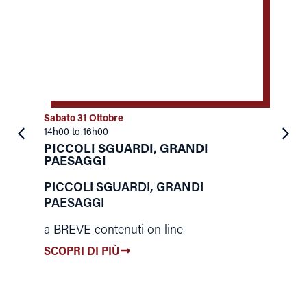
Sabato 31 Ottobre
S
14h00 to 16h00
2
PICCOLI SGUARDI, GRANDI
PAESAGGI
“
a
PICCOLI SGUARDI, GRANDI
PAESAGGI
U
a BREVE contenuti on line
i
l
SCOPRI DI PIÙ
m
s
e
t