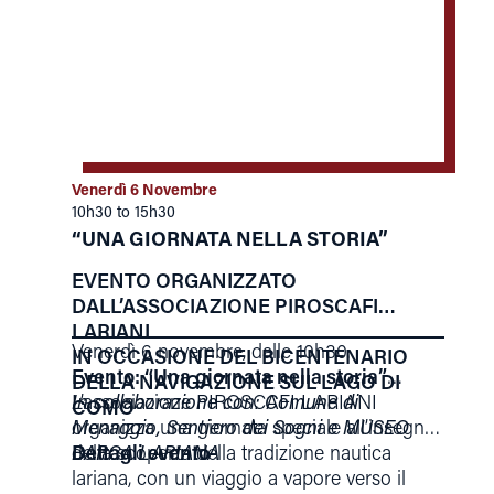
Venerdì 6 Novembre
10h30 to 15h30
“UNA GIORNATA NELLA STORIA”
EVENTO ORGANIZZATO
DALL’ASSOCIAZIONE PIROSCAFI
LARIANI
Venerdì 6 novembre, dalle 10h30.
IN OCCASIONE DEL BICENTENARIO
Evento: “Una giornata nella storia”
DELLA NAVIGAZIONE SUL LAGO DI
In collaborazione con: Comune di
L’associazione PIROSCAFI LARIANI
COMO
Menaggio, Sentiero dei Sogni e MUSEO
organizza una giornata speciale all’insegna
BARCA LARIANA
della scoperta della tradizione nautica
Dettagli evento
lariana, con un viaggio a vapore verso il