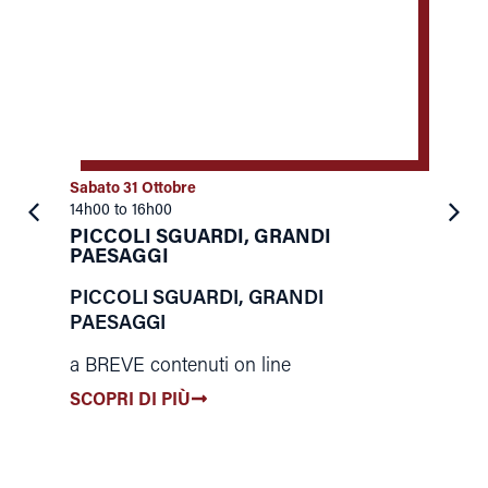
Sabato 31 Ottobre
S
14h00 to 16h00
2
PICCOLI SGUARDI, GRANDI
PAESAGGI
“
a
PICCOLI SGUARDI, GRANDI
PAESAGGI
U
a BREVE contenuti on line
i
l
SCOPRI DI PIÙ
m
s
e
t